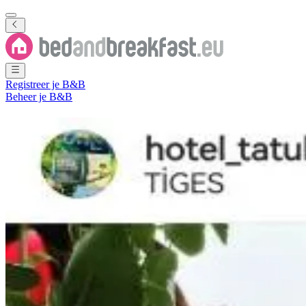
Registreer je B&B
Beheer je B&B
Bed and Breakfast
Obshtina Mo
2 B&B's
in
Obshtina Momchilgrad
Regio
(
Oblast Kardzhali
,
Bulgarij
Filter
Sorteer
Kaart
Kamertype
Gastenkamer
Appartement
Populaire bestemmingen
Momchilgrad
(
2
)