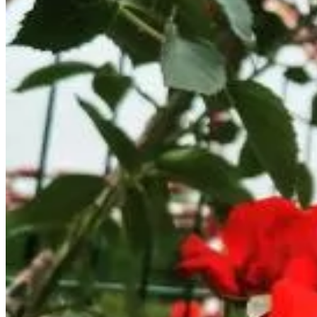
Meer
Apart Hotel Central
Momchilgrad
9.3
Direct reserveren
Hotel Tatul
Momchilgrad