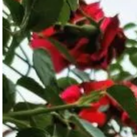
Reviewscore
Algemene voorzieningen
WiFi (gratis)
Tuin
Parkeren (Gratis)
Terras
Kamervoorzieningen
Privé badkamer
Airconditioning
Privéterras
Eigen keuken
Kitchenette
Koelkast