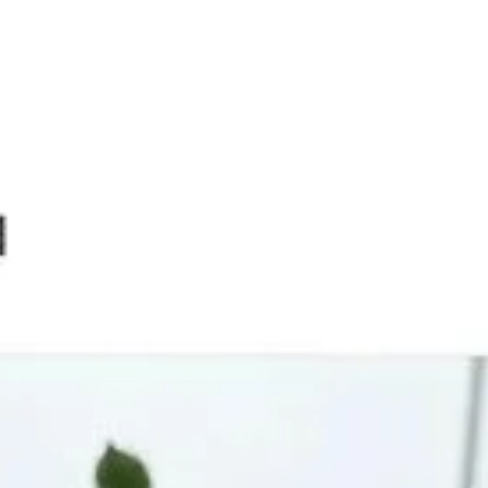
mchilgrad
e
)