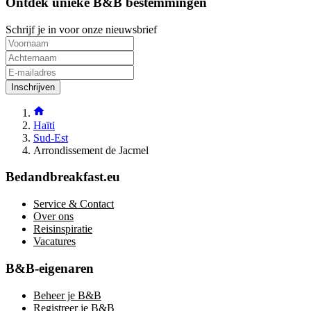
Ontdek unieke B&B bestemmingen
Schrijf je in voor onze nieuwsbrief
Inschrijven
Haïti
Sud-Est
Arrondissement de Jacmel
Bedandbreakfast.eu
Service & Contact
Over ons
Reisinspiratie
Vacatures
B&B-eigenaren
Beheer je B&B
Registreer je B&B