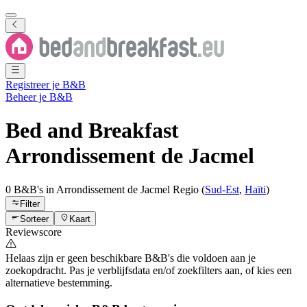
Registreer je B&B
Beheer je B&B
Bed and Breakfast
Arrondissement de Jacmel
0 B&B's
in
Arrondissement de Jacmel
Regio
(
Sud-Est
,
Haïti
)
Filter
Sorteer
Kaart
Reviewscore
Helaas zijn er geen beschikbare B&B's die voldoen aan je
zoekopdracht. Pas je verblijfsdata en/of zoekfilters aan, of kies een
alternatieve bestemming.