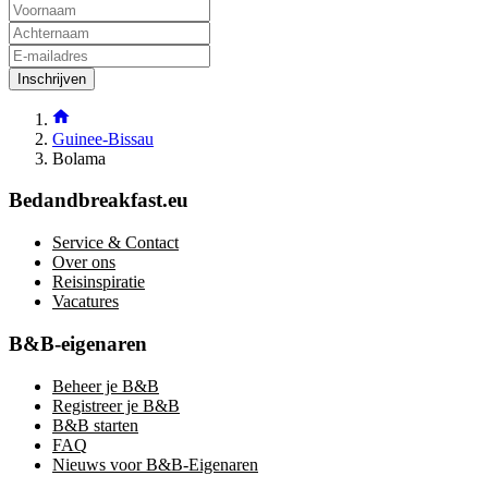
Inschrijven
Guinee-Bissau
Bolama
Bedandbreakfast.eu
Service & Contact
Over ons
Reisinspiratie
Vacatures
B&B-eigenaren
Beheer je B&B
Registreer je B&B
B&B starten
FAQ
Nieuws voor B&B-Eigenaren