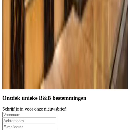
10
Direct reserveren
(
86,2 km
van Karbala
)
Ontdek unieke B&B bestemmingen
Schrijf je in voor onze nieuwsbrief