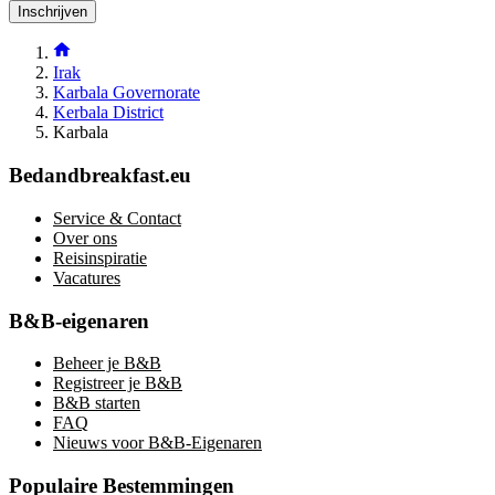
Inschrijven
Irak
Karbala Governorate
Kerbala District
Karbala
Bedandbreakfast.eu
Service & Contact
Over ons
Reisinspiratie
Vacatures
B&B-eigenaren
Beheer je B&B
Registreer je B&B
B&B starten
FAQ
Nieuws voor B&B-Eigenaren
Populaire Bestemmingen