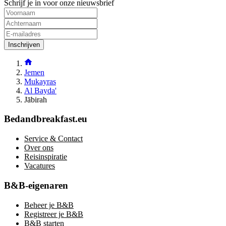
Schrijf je in voor onze nieuwsbrief
Inschrijven
Jemen
Mukayras
Al Bayda'
Jābirah
Bedandbreakfast.eu
Service & Contact
Over ons
Reisinspiratie
Vacatures
B&B-eigenaren
Beheer je B&B
Registreer je B&B
B&B starten