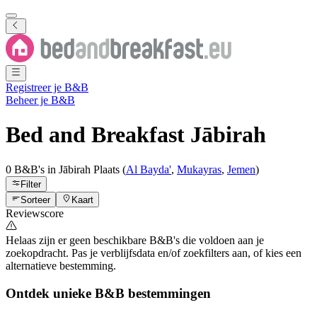
Registreer je B&B
Beheer je B&B
Bed and Breakfast
Jābirah
0 B&B's
in
Jābirah
Plaats
(
Al Bayda'
,
Mukayras
,
Jemen
)
Filter
Sorteer
Kaart
Reviewscore
Helaas zijn er geen beschikbare B&B's die voldoen aan je
zoekopdracht. Pas je verblijfsdata en/of zoekfilters aan, of kies een
alternatieve bestemming.
Ontdek unieke B&B bestemmingen