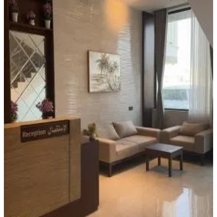
Privé badkamer
Airconditioning
Eigen keuken
Kitchenette
Koelkast
Accommodaties net buiten je bestemming
Nabij Mukais
مجمع الملكة بصامطة شقة من غرفتي نوم فندقية فخمة وبتصميم
راقي يلبي جميع احتياجات الضيوف
Juḩā
(
Saoedi-Arabië
)