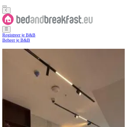
Registreer je B&B
Beheer je B&B
Bed and Breakfast
Mukais
1 B&B
nabij
Mukais
Plaats
(
Al Hudaydah
,
Ad Durayhimi
,
Jemen
)
Filter
Sorteer
Kaart
Kamertype
Appartement
Reviewscore
Algemene voorzieningen
Parkeren (Gratis)
Kamervoorzieningen