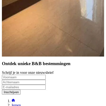
10
Direct reserveren
(
244 km
van Mukais
)
Ontdek unieke B&B bestemmingen
Schrijf je in voor onze nieuwsbrief
Inschrijven
Jemen