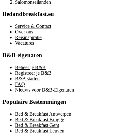
Salomonseilanden
Bedandbreakfast.eu
Service & Contact
Over ons
Reisinspiratie
Vacatures
B&B-eigenaren
Beheer je B&B
Registreer je B&B
B&B starten
FAQ
Nieuws voor B&B-Eigenaren
Populaire Bestemmingen
Bed & Breakfast Antwerpen
Bed & Breakfast Brugge
Bed & Breakfast Gent
Bed & Breakfast Leuven