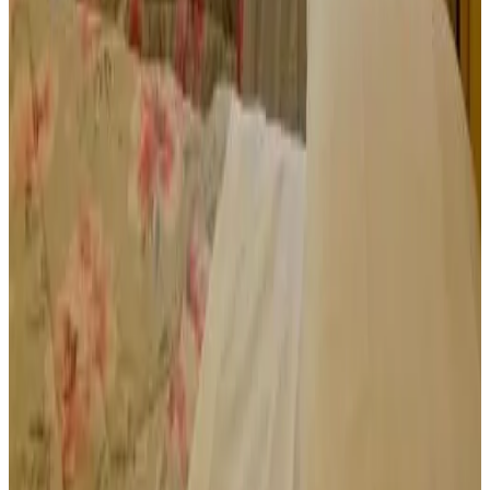
Parkeeropties aanwezig
Privéparkeergelegenheid
Eten & Drinken
Eten kan naar het gastenverblijf gebracht worden
Overig
Rookvrije kamers
Familiekamers
Verwarming
Niet roken in gehele B&B
Airconditioning
Toegang met sleutels
Gesproken talen
Italiaans
Voorzieningen
Parkeren (Gratis)
Niet roken in gehele B&B