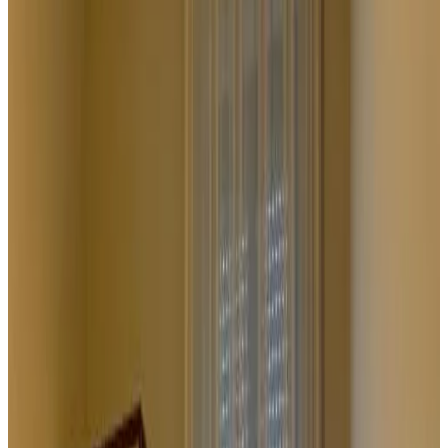
8.7
Heerlijk
123 reviews
Bed & Breakfast
4 gastenkamers