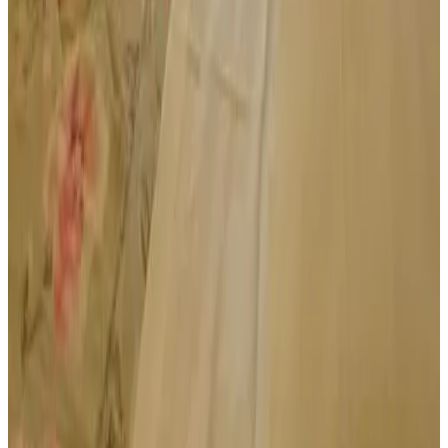
WiFi (gratis)
Meer voorzieningen
Voorwaarden
Inchecken
13:00 - 15:00
Uitchecken
08:00 - 10:00
Betaalmethodes op locatie
Contant
Betaling voor je reservering
Je betaalt online, tijdens het reserveren of later
Huisdieren
Huisdieren niet toegestaan
Leeftijdsbeperkingen
De minimumleeftijd om in te checken is 18
Kinderen & Extra bedden
Kinderen van alle leeftijden zijn welkom.
Details over kinderen en extra bedden vind je bij de
kamerinformatie.
Borg
Er wordt geen borg gevraagd