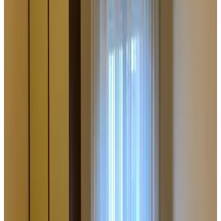
Parkeren (Gratis)
Niet roken in gehele B&B
WiFi (gratis)
Meer voorzieningen
Kies je aankomstdatum
Kies je verblijfsdata om beschikbaarheid en prijzen te zien
Kies je verblijfsdata
Datums
Kies je verblijfsdata
Personen
Kies je verblijfsdata om beschikbaarheid en prijzen te zien
gastenkamer voor je verblijf
Toon kamerfoto's