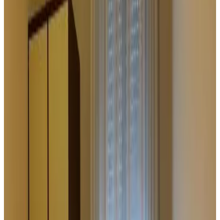
8.7
Heerlijk
123 reviews
Toon reviews
Stabat Mater Casa di Preghiera ligt in Valdragone, op slechts 20 km
van Stadion Rimini, en biedt accommodatie met gratis WiFi, gratis
privéparkeren en uitzicht op de zee. Deze bed & breakfast ligt op 23
km van Rimini Fiera en 27 km van zwemparadijs Oltremare.
Handdoeken en beddengoed worden bij de bed & breakfast
verstrekt. Treinstation Rimini ligt op 22 km van de bed & breakfast,
en Fiabilandia ligt 22 km verderop.
Voorzieningen