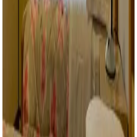
Voorzieningen
Internet
WiFi (gratis)
WiFi beschikbaar in gehele accommodatie
Veiligheid
Brandblussers
EHBO-koffer aanwezig
Toegang tot zorgprofessionals
Diensten & Extra's
Persoonlijk in- en uitchecken
Factuur wordt verstrekt
Parkeren
Parkeren
Parkeren (Gratis)