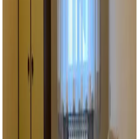
Tweepersoonskamer met 2 Aparte
Bedden en Eigen Badkamer
Tweepersoons - 2 aparte bedden
Info
Kamerinformatie
Geen ontbijt
1 slaapkamer & 1 badkamer
16 m²
Privé badkamer
Uitzicht op zee
Uitzicht op de binnenplaats
Uitzicht op een rustige straat
Kies je verblijfsdata om beschikbaarheid en prijzen te zien
Datums
Personen
Kies je verblijfsdata