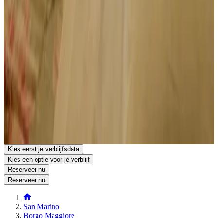
Belangrijke informatie
Deze accommodatie accepteert geen vrijgezellenfeesten en
soortgelijke evenementen.
Locatie
Stabat Mater Casa di Preghiera
Via dei Boschetti
47893 Valdragone
San Marino
Toon op kaart
Reserveringen bij deze accommodatie zijn direct bevestigd.
Reserveer je verblijf
Kies eerst je verblijfsdata
Kies een optie voor je verblijf
Reserveer nu
Reserveer nu
San Marino
Borgo Maggiore