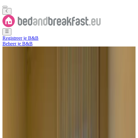
Registreer je B&B
Beheer je B&B
Toon alle foto's
Toon alle foto's
Stabat Mater Casa di
Preghiera
Valdragone
,
Borgo Maggiore
,
San Marino
Direct reserveren