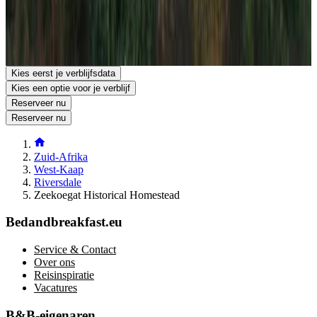
6670 Riversdale
Zuid-Afrika
Toon op kaart
Reserveringen bij deze accommodatie zijn direct bevestigd.
Reserveer je verblijf
Kies eerst je verblijfsdata
Kies een optie voor je verblijf
Reserveer nu
Reserveer nu
Zuid-Afrika
West-Kaap
Riversdale
Zeekoegat Historical Homestead
Bedandbreakfast.eu
Service & Contact
Over ons
Reisinspiratie
Vacatures
B&B-eigenaren