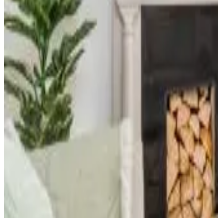
Prenotazione diretta
Bay View Apartments
Port Erin
9.3
Prenotazione diretta