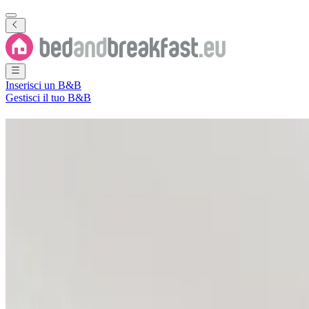
Inserisci un B&B
Gestisci il tuo B&B
B&B
Port Erin
4 Bed and Breakfast
·
Port Erin
Regione
(
Isola di Man
)
Filtra
Ordina per
Mappa
Tipo di camera
Appartamento
Camera per ospiti
Casa vacanze