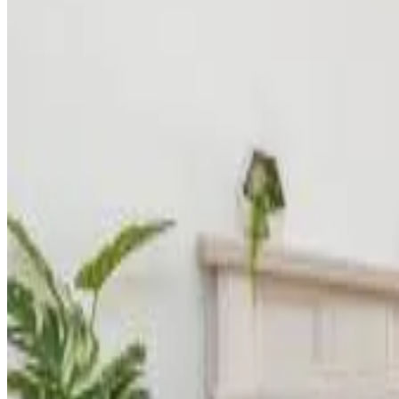
Angolo cottura
Frigorifero
Mostra tutti
Accessibilità
Piani superiori accessibili tramite ascensore
Athol Park Guest House
Port Erin
8.8