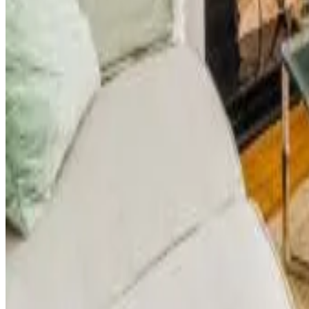
Kittiwake House
Port Erin
8.6
Prenotazione diretta
Stunning beach house with garage
Port Erin