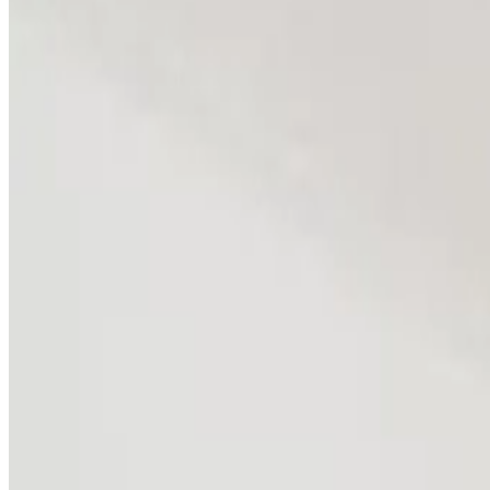
Le mete più apprezzate
Port Erin
(
4
)
Punteggio recensioni
Servizi generali
WiFi gratuito
Giardino
Si ammettono animali domestici
Parcheggio gratuito
Terrazza
Dotazioni della camera
Bagno privato
Vasca
Terrazza privata
Cucina privata