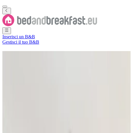
Inserisci un B&B
Gestisci il tuo B&B
B&B
Isola di Man
4 Bed and Breakfast
·
Isola di Man
Filtra
Ordina per
Mappa
Tipo di camera
Camera per ospiti
Appartamento
Casa vacanze