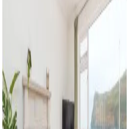
Angolo cottura
Frigorifero
Mostra tutti
Accessibilità
Piani superiori accessibili tramite ascensore
Athol Park Guest House
Port Erin
8.8