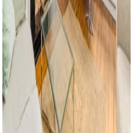
Kittiwake House
Port Erin
8.6
Prenotazione diretta
Stunning beach house with garage
Port Erin