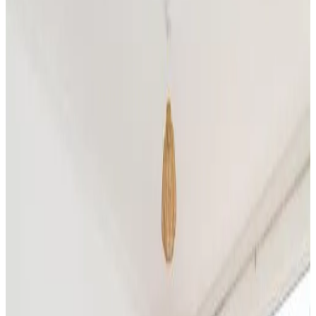
Le mete più apprezzate
Port Erin
(
4
)
Punteggio recensioni
Servizi generali
WiFi gratuito
Giardino
Si ammettono animali domestici
Parcheggio gratuito
Terrazza
Dotazioni della camera
Bagno privato
Vasca
Terrazza privata
Cucina privata