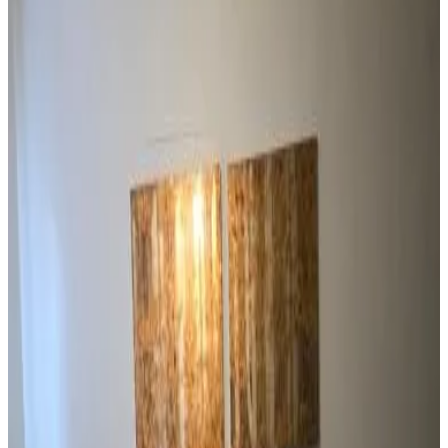
Intera unità situata al piano terra
2 BEDROOM / 1 BATH ONLY 9 MILES TO NAVY BASE
Sinajana Village
8.1
Prenotazione diretta
2 BEDROOM / 1 BATH ONLY 5 MINUTES AWAY FROM
BANK OF HAWAII
Sinajana Village