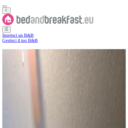
Inserisci un B&B
Gestisci il tuo B&B
B&B
Sinajana Municipality
5 Bed and Breakfast
·
Sinajana Municipality
Regione
(
Guam
)
Filtra
Ordina per
Mappa
Tipo di camera
Appartamento
Le mete più apprezzate
Sinajana Village
(
5
)
Punteggio recensioni
Servizi generali