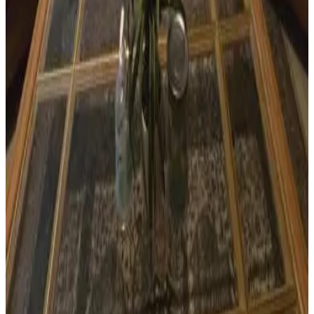
8.5
Prenotazione diretta
2Bed1Bath - Private and Blissful Retreat
Sinajana Village
10