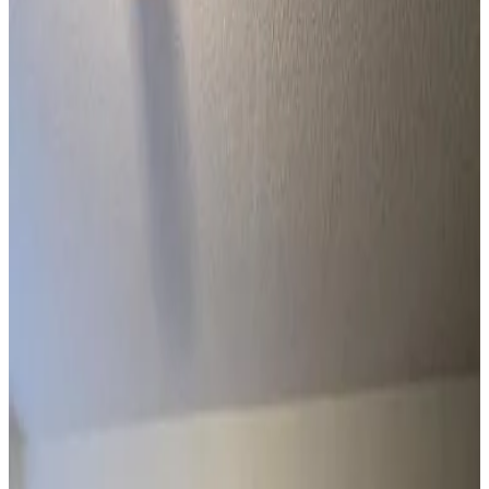
WiFi gratuito
Giardino
Parcheggio gratuito
Terrazza
Dotazioni della camera
Bagno privato
Ingresso indipendente
Aria condizionata
Terrazza privata
Cucina privata
Angolo cottura
Mostra tutti
Accessibilità