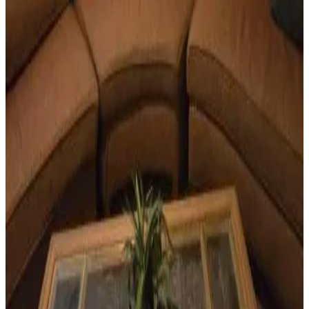
8.8
Prenotazione diretta
2Bed1Bath - Heart of Guam
Sinajana Village