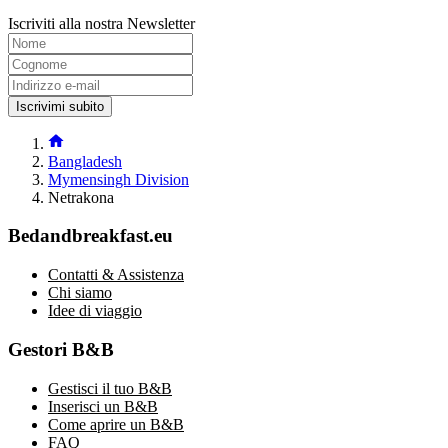
Iscriviti alla nostra Newsletter
Iscrivimi subito
Bangladesh
Mymensingh Division
Netrakona
Bedandbreakfast.eu
Contatti & Assistenza
Chi siamo
Idee di viaggio
Gestori B&B
Gestisci il tuo B&B
Inserisci un B&B
Come aprire un B&B
FAQ