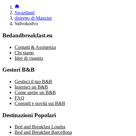
Swaziland
distretto di Manzini
Sidvokodvo
Bedandbreakfast.eu
Contatti & Assistenza
Chi siamo
Idee di viaggio
Gestori B&B
Gestisci il tuo B&B
Inserisci un B&B
Come aprire un B&B
FAQ
Consigli e novità sui B&B
Destinazioni Popolari
Bed and Breakfast Londra
Bed and Breakfast Barcellona