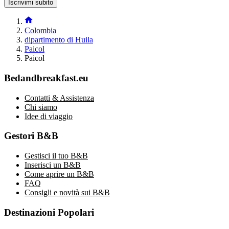
Iscrivimi subito
Colombia
dipartimento di Huila
Paicol
Paicol
Bedandbreakfast.eu
Contatti & Assistenza
Chi siamo
Idee di viaggio
Gestori B&B
Gestisci il tuo B&B
Inserisci un B&B
Come aprire un B&B
FAQ
Consigli e novità sui B&B
Destinazioni Popolari