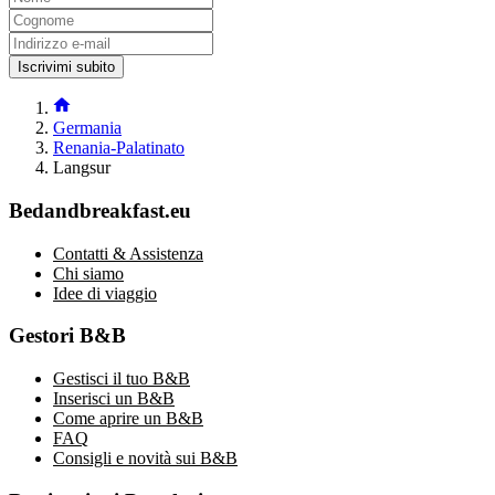
Iscrivimi subito
Germania
Renania-Palatinato
Langsur
Bedandbreakfast.eu
Contatti & Assistenza
Chi siamo
Idee di viaggio
Gestori B&B
Gestisci il tuo B&B
Inserisci un B&B
Come aprire un B&B
FAQ
Consigli e novità sui B&B