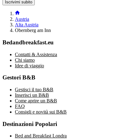
Iscrivimi subito
Austria
Alta Austria
Obernberg am Inn
Bedandbreakfast.eu
Contatti & Assistenza
Chi siamo
Idee di viaggio
Gestori B&B
Gestisci il tuo B&B
Inserisci un B&B
Come aprire un B&B
FAQ
Consigli e novità sui B&B
Destinazioni Popolari
Bed and Breakfast Londra