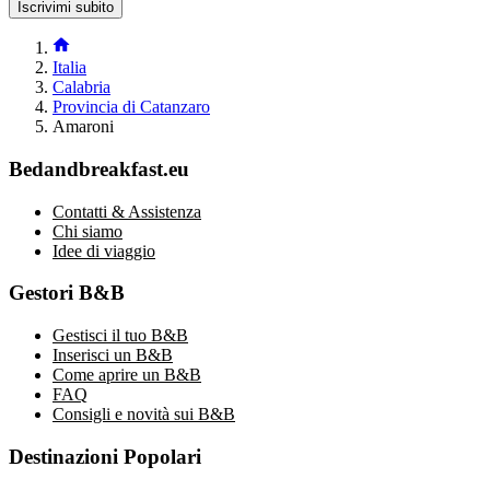
Iscrivimi subito
Italia
Calabria
Provincia di Catanzaro
Amaroni
Bedandbreakfast.eu
Contatti & Assistenza
Chi siamo
Idee di viaggio
Gestori B&B
Gestisci il tuo B&B
Inserisci un B&B
Come aprire un B&B
FAQ
Consigli e novità sui B&B
Destinazioni Popolari