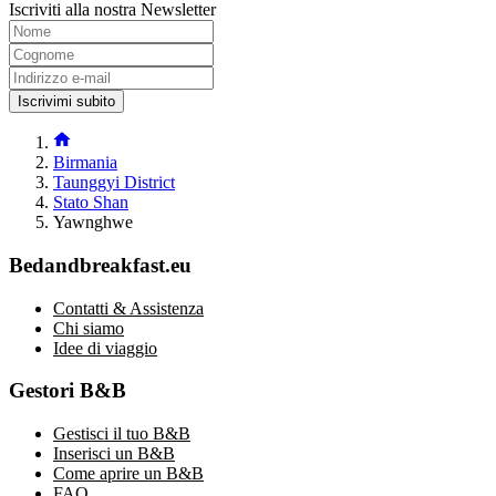
Iscriviti alla nostra Newsletter
Iscrivimi subito
Birmania
Taunggyi District
Stato Shan
Yawnghwe
Bedandbreakfast.eu
Contatti & Assistenza
Chi siamo
Idee di viaggio
Gestori B&B
Gestisci il tuo B&B
Inserisci un B&B
Come aprire un B&B
FAQ