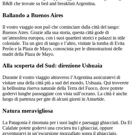
B&B che trovate su bed and breakfast Argentina.
Ballando a Buenos Aires
Il vostro viaggio non può che cominciare dalla città del tango:
Buenos Aires. Grazie alla sua storia, questa città gode di
un’atmosfera europea, con i suoi quartieri storici e palazzi in stile
coloniale. Tra un giro di tango e l’altro, visitate la tomba di Evita
Perón e la Plaza de Mayo, conosciuta per le dimostrazioni delle
madri della Plaza de Mayo.
Alla scoperta del Sud: direzione Ushuaia
Durante il vostro viaggio attraverso l’Argentina assicuratevi di
visitare una della città più a sud del mondo, Ushuaia. Qui troverete
la bellissima riserva naturale della Terra del Fuoco, dove potrete
godervi lunghe passeggiate con vista sull’oceano. La città è anche
luogo di partenza per gite di alcuni giorni in Antartide.
Natura meravigliosa
La Patagonia è rinomata per i suoi laghi e paesaggi ghiacciati. Da El
Calafate potete godervi una crociera tra i ghiacciai, oppure
avventurarvi in un’escursione mozzafiato sopra il ghiacciaio.