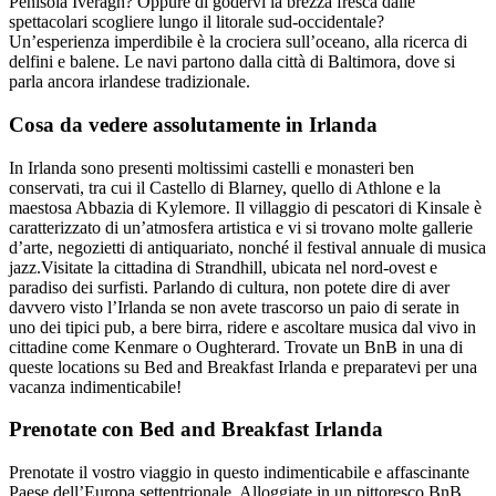
Penisola Iveragh? Oppure di godervi la brezza fresca dalle
spettacolari scogliere lungo il litorale sud-occidentale?
Un’esperienza imperdibile è la crociera sull’oceano, alla ricerca di
delfini e balene. Le navi partono dalla città di Baltimora, dove si
parla ancora irlandese tradizionale.
Cosa da vedere assolutamente in Irlanda
In Irlanda sono presenti moltissimi castelli e monasteri ben
conservati, tra cui il Castello di Blarney, quello di Athlone e la
maestosa Abbazia di Kylemore. Il villaggio di pescatori di Kinsale è
caratterizzato di un’atmosfera artistica e vi si trovano molte gallerie
d’arte, negozietti di antiquariato, nonché il festival annuale di musica
jazz.Visitate la cittadina di Strandhill, ubicata nel nord-ovest e
paradiso dei surfisti. Parlando di cultura, non potete dire di aver
davvero visto l’Irlanda se non avete trascorso un paio di serate in
uno dei tipici pub, a bere birra, ridere e ascoltare musica dal vivo in
cittadine come Kenmare o Oughterard. Trovate un BnB in una di
queste locations su Bed and Breakfast Irlanda e preparatevi per una
vacanza indimenticabile!
Prenotate con Bed and Breakfast Irlanda
Prenotate il vostro viaggio in questo indimenticabile e affascinante
Paese dell’Europa settentrionale. Alloggiate in un pittoresco BnB,