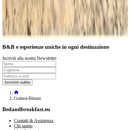
Prenotazione diretta
B&B e esperienze uniche in ogni destinazione
Iscriviti alla nostra Newsletter
Iscrivimi subito
Guinea-Bissau
Bedandbreakfast.eu
Contatti & Assistenza
Chi siamo