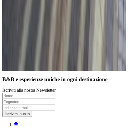
Prenotazione diretta
Carica pagina successiva
1
2
3
4
5
...
B&B e esperienze uniche in ogni destinazione
Iscriviti alla nostra Newsletter
Iscrivimi subito