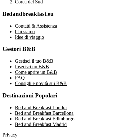
Corea del Sud
Bedandbreakfast.eu
Contatti & Assistenza
Chi siamo
Idee di viaggio
Gestori B&B
Gestisci il tuo B&B
Inserisci un B&B
Come aprire un B&B
FAQ
Consigli e novità sui B&B
Destinazioni Popolari
Bed and Breakfast Londra
Bed and Breakfast Barcellona
Bed and Breakfast Edimburgo
Bed and Breakfast Madrid
Privacy