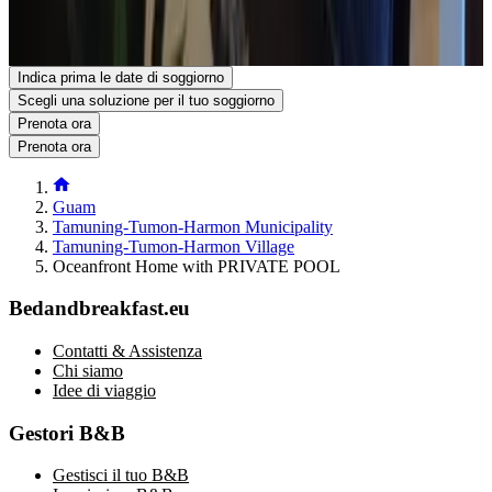
Mostra sulla mappa
La tua prenotazione in questa struttura viene confermata subito.
Prenota il tuo soggiorno
Indica prima le date di soggiorno
Scegli una soluzione per il tuo soggiorno
Prenota ora
Prenota ora
Guam
Tamuning-Tumon-Harmon Municipality
Tamuning-Tumon-Harmon Village
Oceanfront Home with PRIVATE POOL
Bedandbreakfast.eu
Contatti & Assistenza
Chi siamo
Idee di viaggio
Gestori B&B
Gestisci il tuo B&B