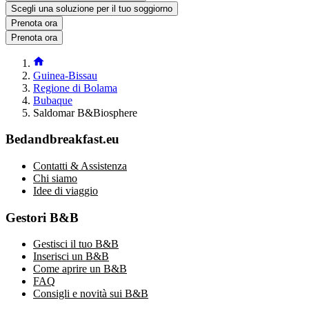
Scegli una soluzione per il tuo soggiorno
Prenota ora
Prenota ora
Guinea-Bissau
Regione di Bolama
Bubaque
Saldomar B&Biosphere
Bedandbreakfast.eu
Contatti & Assistenza
Chi siamo
Idee di viaggio
Gestori B&B
Gestisci il tuo B&B
Inserisci un B&B
Come aprire un B&B
FAQ
Consigli e novità sui B&B