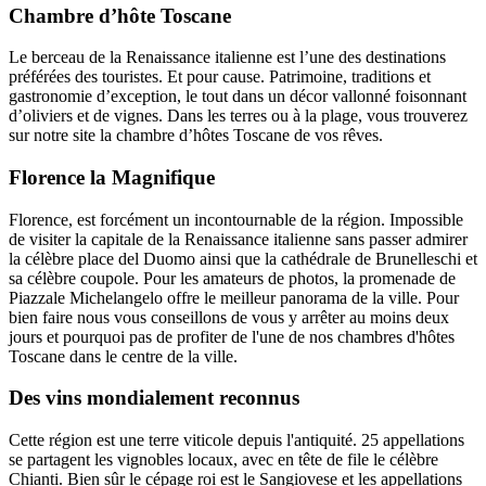
Chambre d’hôte Toscane
Le berceau de la Renaissance italienne est l’une des destinations
préférées des touristes. Et pour cause. Patrimoine, traditions et
gastronomie d’exception, le tout dans un décor vallonné foisonnant
d’oliviers et de vignes. Dans les terres ou à la plage, vous trouverez
sur notre site la chambre d’hôtes Toscane de vos rêves.
Florence la Magnifique
Florence, est forcément un incontournable de la région. Impossible
de visiter la capitale de la Renaissance italienne sans passer admirer
la célèbre place del Duomo ainsi que la cathédrale de Brunelleschi et
sa célèbre coupole. Pour les amateurs de photos, la promenade de
Piazzale Michelangelo offre le meilleur panorama de la ville. Pour
bien faire nous vous conseillons de vous y arrêter au moins deux
jours et pourquoi pas de profiter de l'une de nos chambres d'hôtes
Toscane dans le centre de la ville.
Des vins mondialement reconnus
Cette région est une terre viticole depuis l'antiquité. 25 appellations
se partagent les vignobles locaux, avec en tête de file le célèbre
Chianti. Bien sûr le cépage roi est le Sangiovese et les appellations