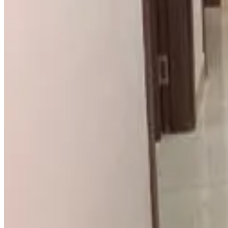
Réservation directe
Apartt380
Bissau
9.8
Réservation directe
Bissau Appart Résidence
Bissau