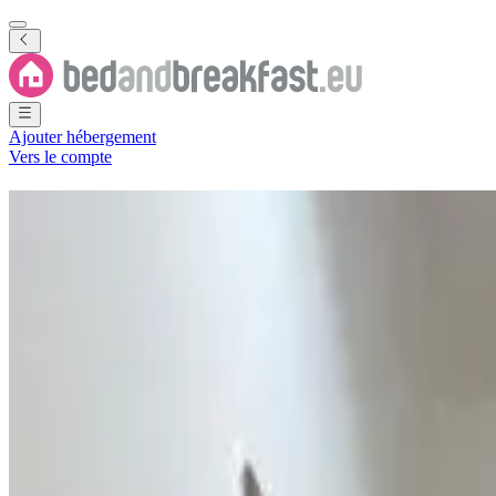
Ajouter hébergement
Vers le compte
Chambres d'hôtes
Bissau
5 B&B
·
Bissau
Région
(
Guinée-Bissau
)
Filtrer
Classer par
Carte
Type de logement
Chambre d'hôtes
Appartement
Les meilleurs destinations
Bissau
(
5
)