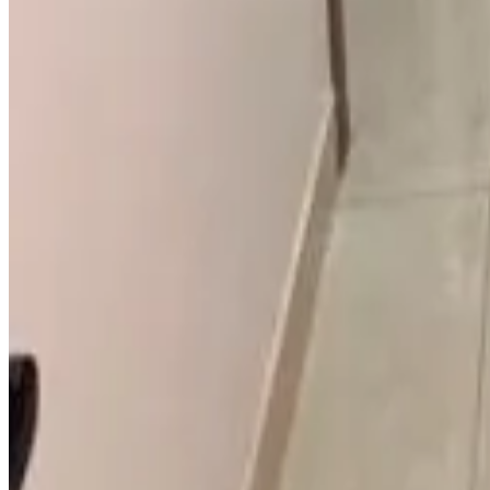
8.6
Réservation directe
Casa Tolentino
Bissau