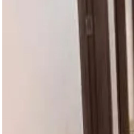
Réservation directe
Tchada- Duplex
Bissau
9.8