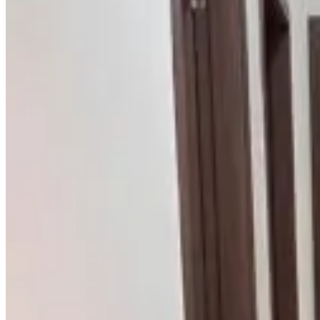
Terrasse privée
Cuisine privée
Plus
Accessibilité
Logement situé entièrement au rez-de-chaussée
Étages supérieurs accessibles par ascenseur
Casa Cacheu Homestay
Bissau
8.7