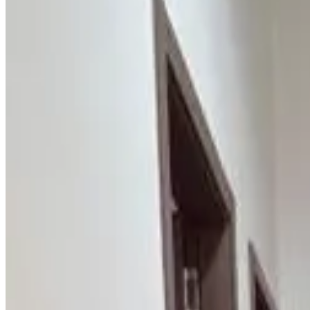
Note d'évaluation
Équipements généraux
Wi-Fi gratuit
Jardin
Animaux domestiques (admis sur consultation)
Parking (gratuit)
Cuisine
Terrasse
Équipements du logement
Salle de bains privée
Entrée privée
Climatisation
Baignoire