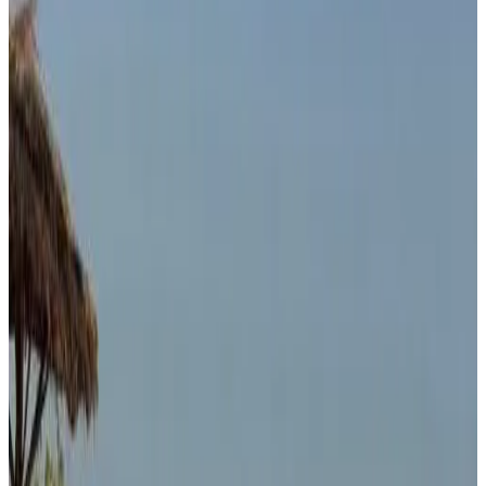
8.7
Réservation directe
Saldomar B&Biosphere
Bubaque
9.9