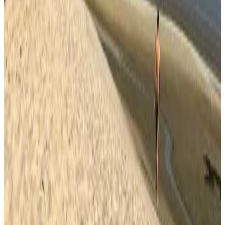
Bissau
8.6
Réservation directe
Casa Tolentino
Bissau