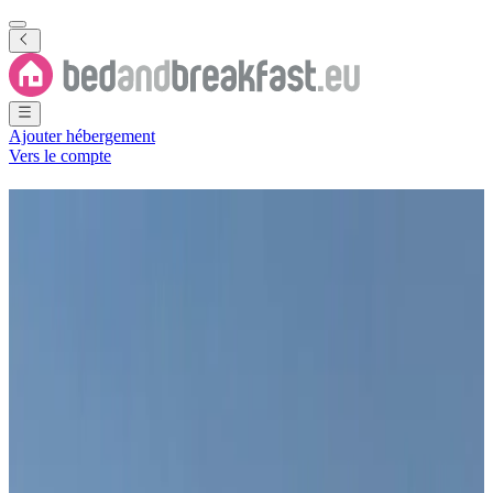
Ajouter hébergement
Vers le compte
Chambres d'hôtes
Guinée-
Bissau
7 B&B
·
Guinée-Bissau
Filtrer
Classer par
Carte
Type de logement
Chambre d'hôtes
Appartement