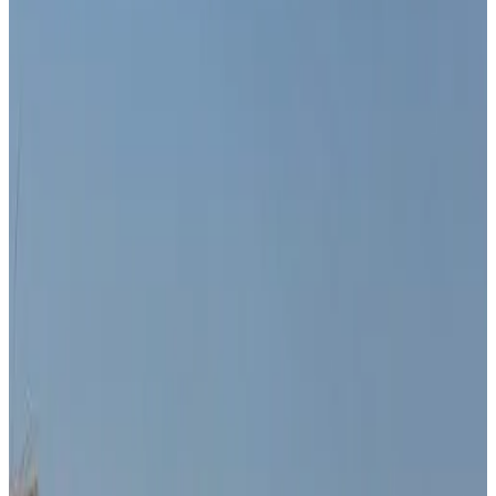
Climatisation
Baignoire
Terrasse privée
Cuisine privée
Plus
Accessibilité
Logement situé entièrement au rez-de-chaussée
Étages supérieurs accessibles par ascenseur
Adultes uniquement
Casa Cacheu Homestay
Bissau