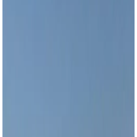
Les meilleurs destinations
Bissau
(
5
)
Bolama-Bijagos
(
2
)
Note d'évaluation
Équipements généraux
Wi-Fi gratuit
Jardin
Animaux domestiques (admis sur consultation)
Parking (gratuit)
Cuisine
Terrasse
Équipements du logement
Salle de bains privée
Entrée privée