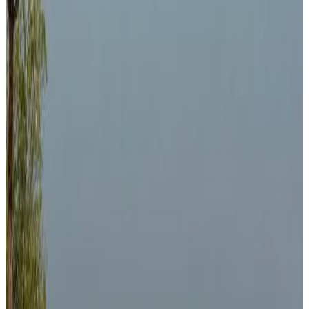
Réservation directe
Tchada- Duplex
Bissau
9.8