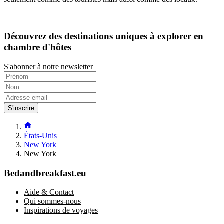
Découvrez des destinations uniques à explorer en
chambre d'hôtes
S'abonner à notre newsletter
S'inscrire
États-Unis
New York
New York
Bedandbreakfast.eu
Aide & Contact
Qui sommes-nous
Inspirations de voyages