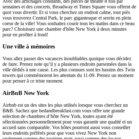
Avec des affichages constants, des pièces de théâtre 8 fois par
semaines et des concerts, Broadway et Times Square vous offrent de
quoi vous divertir. Et si vous cherchez un endroit calme, tout près
vous trouverez Central Park, le parc gigantesque et serein en plein
coeur de la ville! Vous souhaitez courir tous les matins dans ce beau
parc? Choisissez une chambre d'hôte New York à deux minutes
pour en profiter à fond!
Une ville à mémoires
Vous allez passer des vacances inoubliables quoique vous décidez
de faire. Prenez note qu’il y a plusieurs endroits parsemées dans la
ville dédiés à une cause. Les plus connues sont les bassins des Twin
towers qui commémorent les attentats du 11-09. Prenez un moment
pour penser à ce triste moment.
AirBnB New York
Airbnb est un des sites les plus utilisés lorsque vous cherchez un
B&B. Sachez que bedandbreakfast.com vous offre une grande
selection de chambres d’hôte New York, toutes ayant été
sélectionnées personnellement pour vous garantir une qualité et un
accueil sans comparable. Vos hôtes pourront aussi vous conseiller
leurs endroits préférés pour que vous vivez New York non
seulement comme des touristes mais aussi comme des locaux.