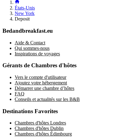
États-Unis
New York
Deposit
Bedandbreakfast.eu
Aide & Contact
Qui sommes-nous
Inspirations de voyages
Gérants de Chambres d'hôtes
Vers le compte d'utilisateur
Ajoutez votre hébergement
Démarrer une chambre d’hôtes
FAQ
Conseils et actualités sur les B&B
Destinations Favorites
Chambres d'hôtes Londres
Chambres d'hôtes Dublin
Chambres d'hôtes Édimbourg