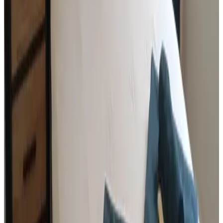
9.2
Demande sans engagement
(
108 km
de Belligné
)
La petite châtelaine
Saint-Hilaire-de-Riez