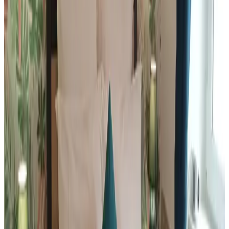
Le cocon vendéen
Saint-André-Goule-d'Oie
Demande sans engagement
(
70 km
de Belligné
)
Le gîte des 2 Pat'
Pouzauges
Demande sans engagement
(
75,8 km
de Belligné
)
La Belgerie
La Bernerie-en-Retz
Demande sans engagement
(
86,6 km
de Belligné
)
Les Grands Ormeaux
Joué-en-Charnie
Demande sans engagement
(
87,4 km
de Belligné
)
château de Cadouzan
Saint-Dolay
Demande sans engagement
(
88 km
de Belligné
)
Au retour de Plage
Saint-Michel-Chef-Chef