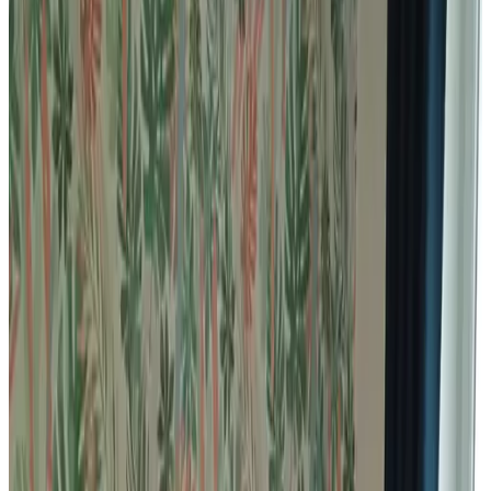
Note d'évaluation
Équipements généraux
Wi-Fi gratuit
Borne de recharge voitures électriques
Jardin
Animaux domestiques (admis sur consultation)
Parking (gratuit)
Sauna
Plus
Équipements du logement
Salle de bains privée
Entrée privée
Climatisation