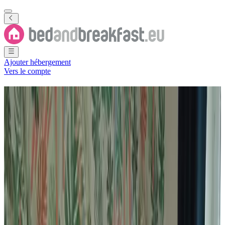
Ajouter hébergement
Vers le compte
Chambres d'hôtes
Belligné
96 B&B
près de
Belligné
Ville
(
Département de la Loire-Atlantique
,
Région Pays de la Loire
,
France
)
Filtrer
Classer par
Carte
Type de logement
Chambre d'hôtes
Maison de vacances
Appartement