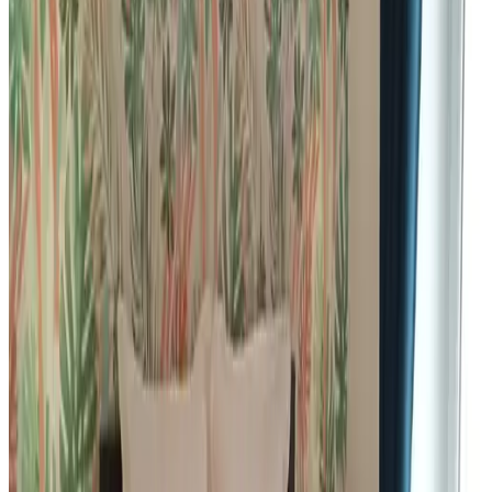
Lady Jule
Sainte-Luce-sur-Loire
Demande sans engagement
(
40 km
de Belligné
)
L des Mésanges
Sucé-sur-Erdre
Demande sans engagement
(
40,8 km
de Belligné
)
Le Clos Des 3 Rois
Thouarcé
Demande sans engagement
(
45,3 km
de Belligné
)
L'Insoupçonnée
Nantes
Demande sans engagement
(
46,7 km
de Belligné
)
La Clairière aux Chênes
Treillières
Demande sans engagement
(
47 km
de Belligné
)
Au Fil du Temps
Mallièvre
Demande sans engagement
(
63,1 km
de Belligné
)