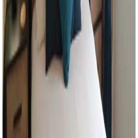
Cléré-les-Pins
9.8
Demande sans engagement
(
107 km
de Belligné
)
Surcoufle Pouliguen
Le Pouliguen