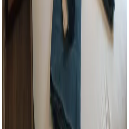
9.8
Demande sans engagement
(
112 km
de Belligné
)
Plage au Murier
Piriac-sur-Mer
Demande sans engagement
(
115 km
de Belligné
)
The Lions Den
Mantilly
Demande sans engagement
(
118 km
de Belligné
)
C'est la Vie!
Saint-Malo-des-Trois-Fontaines
Demande sans engagement
(
123 km
de Belligné
)