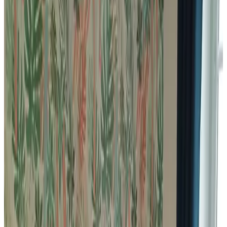
Baignoire
Terrasse privée
Cuisine privée
Plus
Accessibilité
Accessible en fauteuil roulant
Logement situé entièrement au rez-de-chaussée
Étages supérieurs accessibles par ascenseur
Adultes uniquement
Hébergement à proximité de votre
destination
Près de Belligné