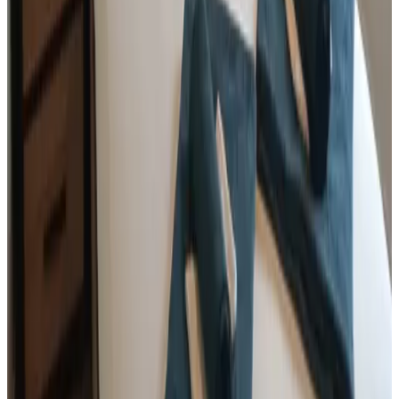
9.9
Demande sans engagement
(
108 km
de Belligné
)
Aux Confitures
Saint-Hilaire-de-Riez
Demande sans engagement
(
108 km
de Belligné
)
Chambres d'hôtes La Turballe
La Turballe