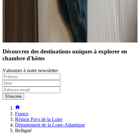
Charger la page suivante
1
2
3
4
Découvrez des destinations uniques à explorer en
chambre d'hôtes
S'abonner à notre newsletter
S'inscrire
France
Région Pays de la Loire
Département de la Loire-Atlantique
Belligné