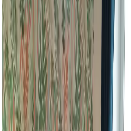
Le Clos du Piheux
Thorigné-d'Anjou
Demande sans engagement
(
35,1 km
de Belligné
)
Quiheix O'Calme
Nort-sur-Erdre
10
Demande sans engagement
(
37,1 km
de Belligné
)