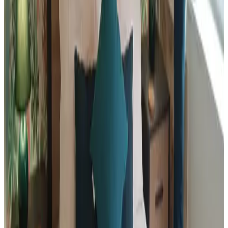
9.3
Demande sans engagement
(
89,7 km
de Belligné
)
La Gisière Chambres d'hôtes
Challans
Demande sans engagement
(
92,8 km
de Belligné
)
Manoir Du Vau D'Arz
Malansac
Demande sans engagement
(
101 km
de Belligné
)
Un Presbytere en Touraine