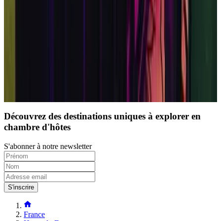
Réservation directe
(
50,9 km
de Fontaine-Notre-Dame
)
Charger la page suivante
1
2
3
4
Découvrez des destinations uniques à explorer en
chambre d'hôtes
S'abonner à notre newsletter
S'inscrire
France