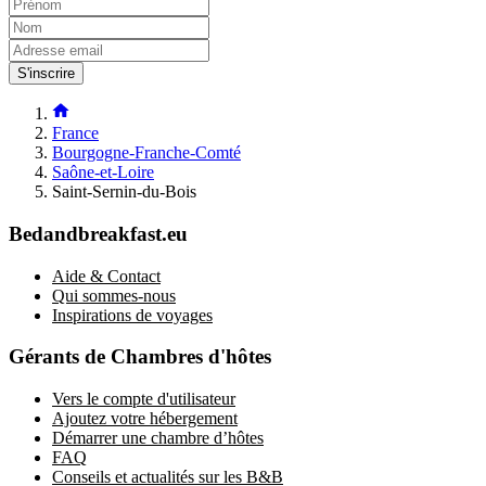
S'inscrire
France
Bourgogne-Franche-Comté
Saône-et-Loire
Saint-Sernin-du-Bois
Bedandbreakfast.eu
Aide & Contact
Qui sommes-nous
Inspirations de voyages
Gérants de Chambres d'hôtes
Vers le compte d'utilisateur
Ajoutez votre hébergement
Démarrer une chambre d’hôtes
FAQ
Conseils et actualités sur les B&B