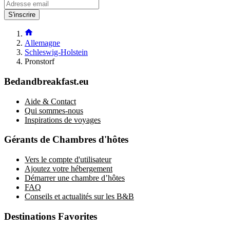
S'inscrire
Allemagne
Schleswig-Holstein
Pronstorf
Bedandbreakfast.eu
Aide & Contact
Qui sommes-nous
Inspirations de voyages
Gérants de Chambres d'hôtes
Vers le compte d'utilisateur
Ajoutez votre hébergement
Démarrer une chambre d’hôtes
FAQ
Conseils et actualités sur les B&B
Destinations Favorites