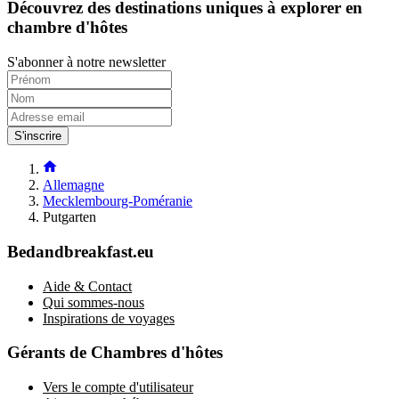
Découvrez des destinations uniques à explorer en
chambre d'hôtes
S'abonner à notre newsletter
S'inscrire
Allemagne
Mecklembourg-Poméranie
Putgarten
Bedandbreakfast.eu
Aide & Contact
Qui sommes-nous
Inspirations de voyages
Gérants de Chambres d'hôtes
Vers le compte d'utilisateur