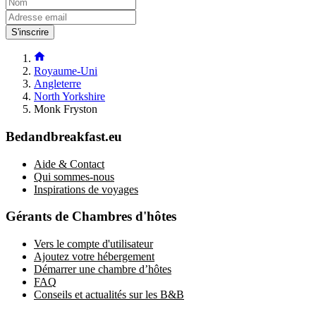
S'inscrire
Royaume-Uni
Angleterre
North Yorkshire
Monk Fryston
Bedandbreakfast.eu
Aide & Contact
Qui sommes-nous
Inspirations de voyages
Gérants de Chambres d'hôtes
Vers le compte d'utilisateur
Ajoutez votre hébergement
Démarrer une chambre d’hôtes
FAQ
Conseils et actualités sur les B&B