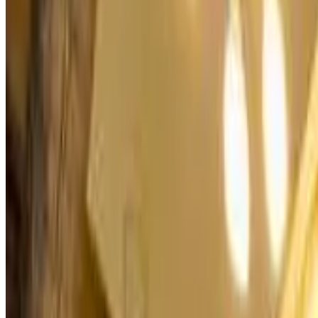
Les meilleurs destinations
Laponie
(
2619
)
Rovaniemi
(
1373
)
Ostrobotnie du Nord
(
1114
)
Uusimaa
(
1090
)
Helsinki sub-region
(
922
)
Tunturi-Lappi
(
832
)
Sous-région de Koillismaa
(
535
)
Pirkanmaa
(
477
)
Finlande du Sud-Ouest
(
468
)
Finlande-Centrale
(
449
)
Tampere
(
395
)
Savonie du Nord
(
324
)
Turku
(
286
)
Savonie du Sud
(
271
)
Oulu
(
268
)
Satakunta
(
254
)
Pohjois-Lappi
(
239
)
Jyväskylä
(
233
)
Kuopio
(
230
)
Ylivieska
(
221
)
Carélie du Nord
(
185
)
Ostrobotnie du Sud
(
181
)
Carélie du Sud
(
176
)
Lahti
(
172
)