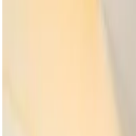
9.1
Réservation directe
Guesthouse Borealis
Rovaniemi