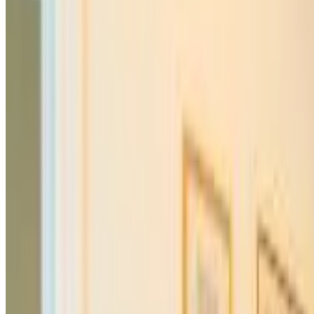
8.7
Réservation directe
Arctic Circle Holiday homes II
Rovaniemi
9.8