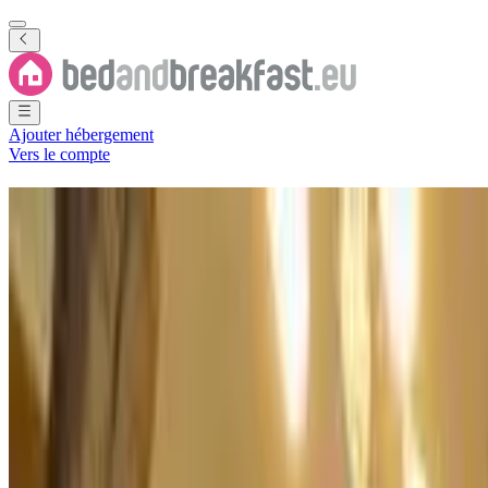
Ajouter hébergement
Vers le compte
Chambres d'hôtes
Finlande
500+ B&B
·
Finlande
Filtrer
Classer par
Carte
Type de logement
Appartement
Maison de vacances
Chambre d'hôtes