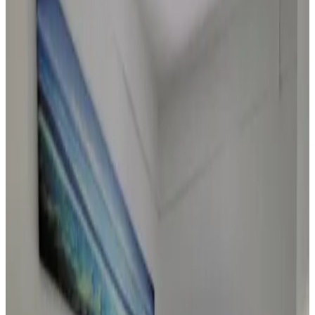
Saipan
(
2
)
Gästebewertungsergebnis
Allgemeine Ausstattungen
Kostenloses WLAN
Garten
Haustiere gestattet
Parken (gratis)
Pool
Whirlpool/Jacuzzi
Mehr
Raum-Ausstattungen
Privates Badezimmer
Eigener Eingang
Klimaanlage