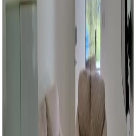
8.4
Direkt buchen
Seabreaze Garden
Saipan
8