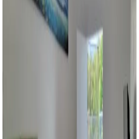
Badewanne
Private Terrasse
Eigene Küche
Mehr
Zugänglichkeit
Zugänglich für Rollstuhlfahrer
Gesamte Einheit im Erdgeschoss gelegen
Daora guesthouse
Garapan