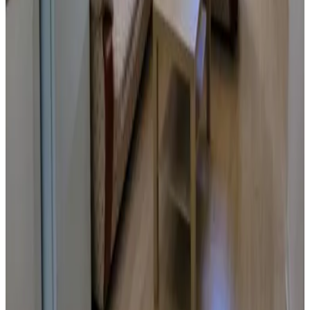
Summer Stay
Garapan
9.5
Direkt buchen
Green Flash Dive Inn
Garapan