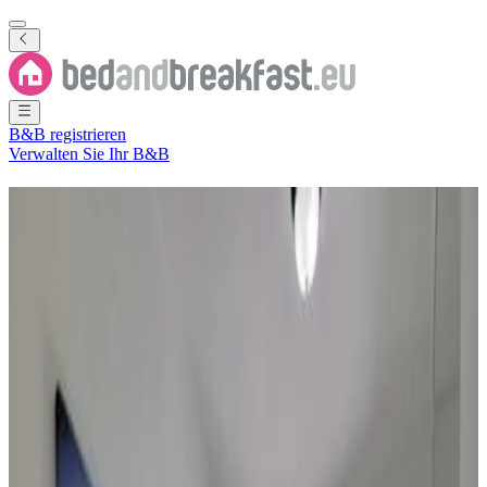
B&B registrieren
Verwalten Sie Ihr B&B
Ferienwohnung
Saipan
5 B&Bs
in
Saipan
Region
(
Nördliche Marianen
)
Filter
Sortieren
Karte
Zimmertyp
Gästezimmer
Ferienwohnung
Beliebte Reiseziele
Garapan
(
3
)