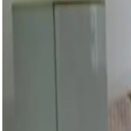
8.4
Reserva directa
Seabreaze Garden
Saipan
8