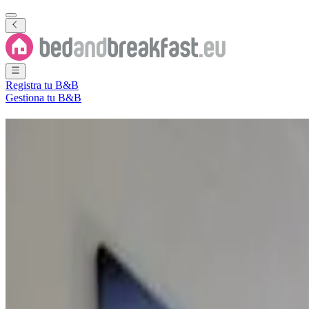
Registra tu B&B
Gestiona tu B&B
B&B
Saipán
5 Bed and Breakfasts
·
Saipán
Provincia
(
Islas Marianas del Norte
)
Filtra
Ordena por
Mapa
Tipo de habitación
Habitación de invitados
Apartamento
Destinos populares
Garapan
(
3
)