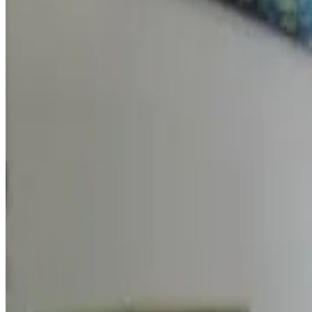
Bañera
Terraza privada
Cocina privada
Ver más
Accesibilidad
Accesible para usuarios de sillas de ruedas
Planta baja
Daora guesthouse
Garapan