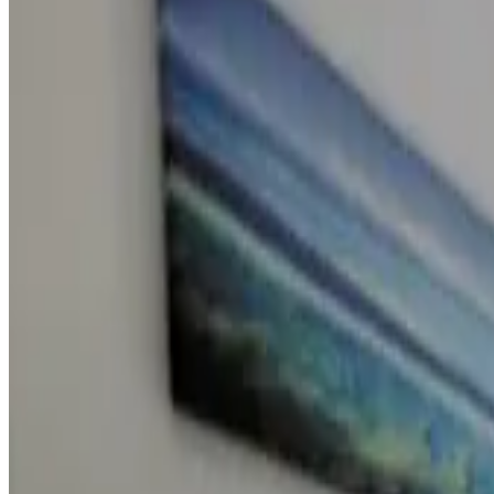
Saipan
(
2
)
Puntuación de las reseñas
Servicios generales
Wifi (gratuito)
Jardín
Se admiten mascotas (previa consulta)
Aparcamiento (gratuito)
Piscina
Bañera de hidromasaje/Jacuzzi
Ver más
Servicios de las habitaciones
Baño privado
Entrada privada
Aire acondicionado