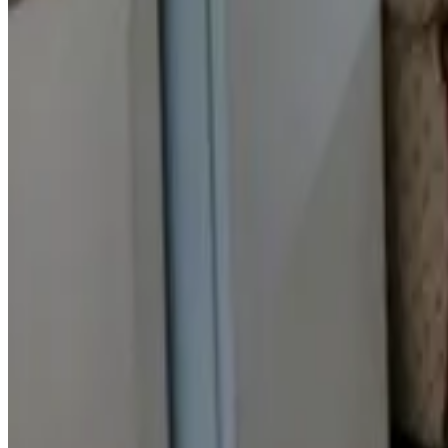
Summer Stay
Garapan
9.5
Reserva directa
Green Flash Dive Inn
Garapan