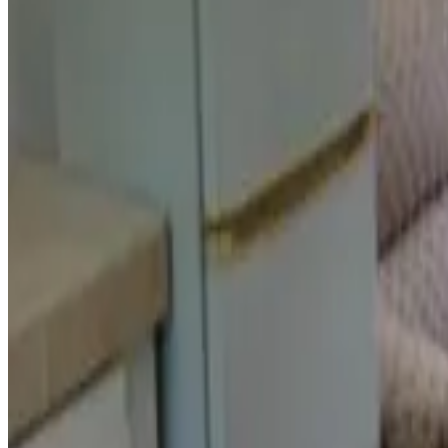
Reserva directa
Sunset Suite - Beach Front Estates
Saipan
9.2
Reserva directa