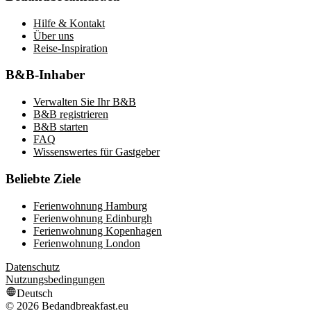
Hilfe & Kontakt
Über uns
Reise-Inspiration
B&B-Inhaber
Verwalten Sie Ihr B&B
B&B registrieren
B&B starten
FAQ
Wissenswertes für Gastgeber
Beliebte Ziele
Ferienwohnung Hamburg
Ferienwohnung Edinburgh
Ferienwohnung Kopenhagen
Ferienwohnung London
Datenschutz
Nutzungsbedingungen
Deutsch
©
2026
Bedandbreakfast.eu