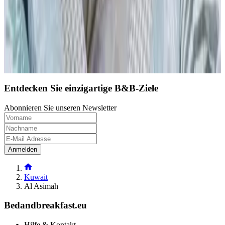
Direkt buchen
Entdecken Sie einzigartige B&B-Ziele
Abonnieren Sie unseren Newsletter
Anmelden
Kuwait
Al Asimah
Bedandbreakfast.eu
Hilfe & Kontakt