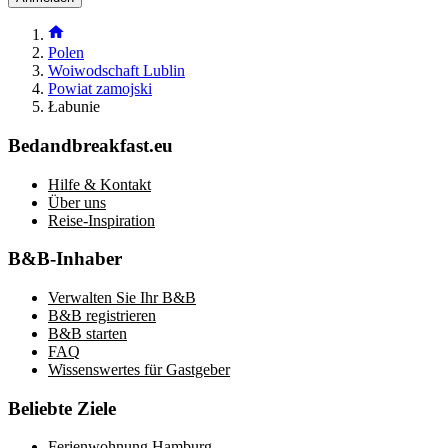
Polen
Woiwodschaft Lublin
Powiat zamojski
Łabunie
Bedandbreakfast.eu
Hilfe & Kontakt
Über uns
Reise-Inspiration
B&B-Inhaber
Verwalten Sie Ihr B&B
B&B registrieren
B&B starten
FAQ
Wissenswertes für Gastgeber
Beliebte Ziele
Ferienwohnung Hamburg