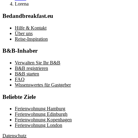
Lorena
Bedandbreakfast.eu
Hilfe & Kontakt
Über uns
Reise-Inspiration
B&B-Inhaber
Verwalten Sie Ihr B&B
B&B registrieren
B&B starten
FAQ
Wissenswertes für Gastgeber
Beliebte Ziele
Ferienwohnung Hamburg
Ferienwohnung Edinburgh
Ferienwohnung Kopenhagen
Ferienwohnung London
Datenschutz