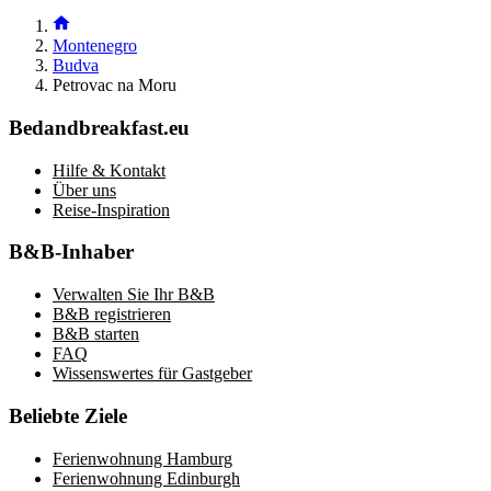
Montenegro
Budva
Petrovac na Moru
Bedandbreakfast.eu
Hilfe & Kontakt
Über uns
Reise-Inspiration
B&B-Inhaber
Verwalten Sie Ihr B&B
B&B registrieren
B&B starten
FAQ
Wissenswertes für Gastgeber
Beliebte Ziele
Ferienwohnung Hamburg
Ferienwohnung Edinburgh