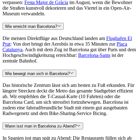
verpassen:
Festa Major de Gràcia
im August, wenn die Bewohner
die Straßen kunstvoll dekorieren und das Viertel in ein Open-Air-
Museum verwandeln.
Wie erreicht man Barcelona?
Die meisten Direktflüge aus Deutschland landen am
Flughafen El
Prat
: Von dort bringt der Aerobús in etwa 35 Minuten zur
Plaça
Catalunya
. Auch mit dem Zug ist Barcelona gut über Paris und dem
Hochgeschwindigkeitszug erreichbar:
Barcelona-Sants
ist der
zentrale Bahnhof.
Wie bewegt man sich in Barcelona?
Das historische Zentrum lässt sich am besten zu Fuß erkunden. Für
längere Strecken deckt die Metro das gesamte Stadtgebiet effizient
ab. Wir empfehlen die T-Casual-Karte (10 Fahrten) oder die
Barcelona Card, um sich stressfrei fortzubewegen. Barcelona ist
zudem eine fahrradfreundliche Stadt mit einem gut ausgebauten
Radwegenetz und dem Bike-Sharing-Service Bicing.
Wann isst man in Barcelona zu Abend?
In Spanien isst man spät zu Abend: Die Restaurants füllen sich ab