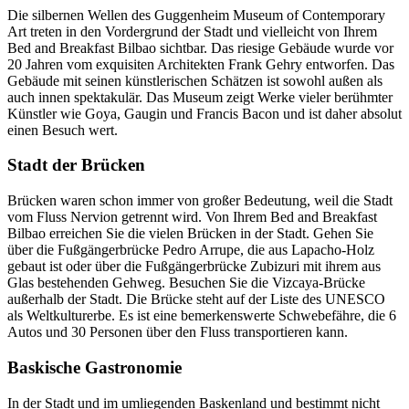
Die silbernen Wellen des Guggenheim Museum of Contemporary
Art treten in den Vordergrund der Stadt und vielleicht von Ihrem
Bed and Breakfast Bilbao sichtbar. Das riesige Gebäude wurde vor
20 Jahren vom exquisiten Architekten Frank Gehry entworfen. Das
Gebäude mit seinen künstlerischen Schätzen ist sowohl außen als
auch innen spektakulär. Das Museum zeigt Werke vieler berühmter
Künstler wie Goya, Gaugin und Francis Bacon und ist daher absolut
einen Besuch wert.
Stadt der Brücken
Brücken waren schon immer von großer Bedeutung, weil die Stadt
vom Fluss Nervion getrennt wird. Von Ihrem Bed and Breakfast
Bilbao erreichen Sie die vielen Brücken in der Stadt. Gehen Sie
über die Fußgängerbrücke Pedro Arrupe, die aus Lapacho-Holz
gebaut ist oder über die Fußgängerbrücke Zubizuri mit ihrem aus
Glas bestehenden Gehweg. Besuchen Sie die Vizcaya-Brücke
außerhalb der Stadt. Die Brücke steht auf der Liste des UNESCO
als Weltkulturerbe. Es ist eine bemerkenswerte Schwebefähre, die 6
Autos und 30 Personen über den Fluss transportieren kann.
Baskische Gastronomie
In der Stadt und im umliegenden Baskenland und bestimmt nicht