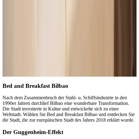
Direkt buchen
Nächste Seite laden
1
2
3
4
...
28
Bed and Breakfast Bilbao
Nach dem Zusammenbruch der Stahl- u. Schiffsindustrie in den
1990er Jahren durchlief Bilbao eine wunderbare Transformation.
Die Stadt investierte in Kultur und entwickelte sich zu einer
Weltstadt. Wählen Sie Bed and Breakfast Bilbao und entdecken Sie
die Stadt, die zur europäischen Stadt des Jahres 2018 erklärt wurde.
Der Guggenheim-Effekt