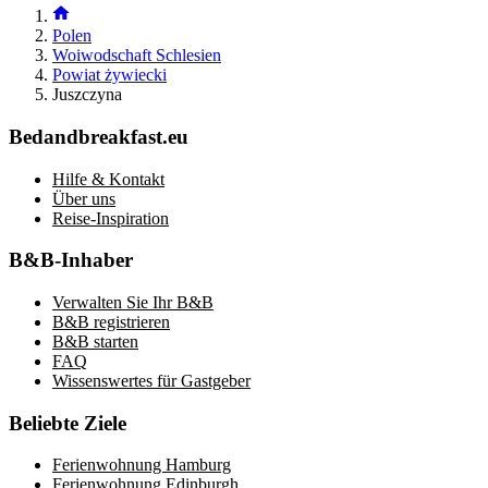
Polen
Woiwodschaft Schlesien
Powiat żywiecki
Juszczyna
Bedandbreakfast.eu
Hilfe & Kontakt
Über uns
Reise-Inspiration
B&B-Inhaber
Verwalten Sie Ihr B&B
B&B registrieren
B&B starten
FAQ
Wissenswertes für Gastgeber
Beliebte Ziele
Ferienwohnung Hamburg
Ferienwohnung Edinburgh