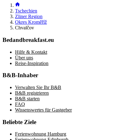
Tschechien
Zliner Region
Okres Kroměříž
Chvalčov
Bedandbreakfast.eu
Hilfe & Kontakt
Über uns
Reise-Inspiration
B&B-Inhaber
Verwalten Sie Ihr B&B
B&B registrieren
B&B starten
FAQ
Wissenswertes für Gastgeber
Beliebte Ziele
Ferienwohnung Hamburg
Ferienwohnung Edinburgh