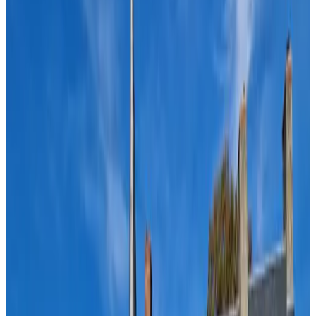
Badewanne
Private Terrasse
Eigene Küche
Mehr
Zugänglichkeit
Zugänglich für Rollstuhlfahrer
Gesamte Einheit im Erdgeschoss gelegen
Obere Stockwerke mit Fahrstuhl erreichbar
Nur für Erwachsene (Adults only)
Unterkünfte in der Nähe Ihres Reiseziels
In der Nähe von Azay-le-Brûlé
Family house