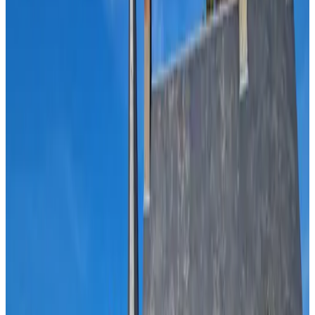
Les Forges
Unverbindliche Anfrage
(
22,6 km
von Azay-le-Brûlé
)
Au Petit Bonheur de Lorigné
Lorigné
Unverbindliche Anfrage
(
42,5 km
von Azay-le-Brûlé
)
Nana Mac Chambre d'hôtes
Limalonges
9.9