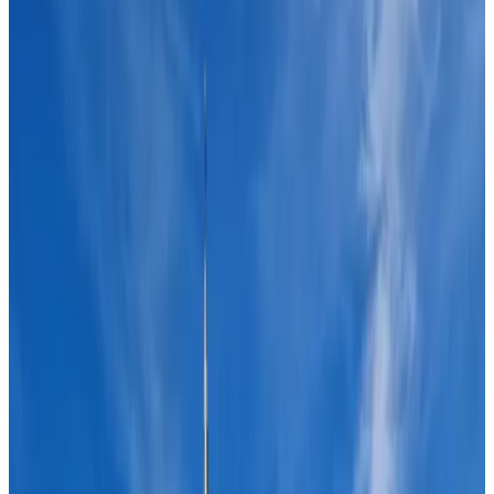
Gästebewertungsergebnis
Allgemeine Ausstattungen
Kostenloses WLAN
Ladestation für Elektroautos
Garten
Haustiere gestattet
Parken (gratis)
Sauna
Mehr
Raum-Ausstattungen
Privates Badezimmer
Eigener Eingang
Klimaanlage