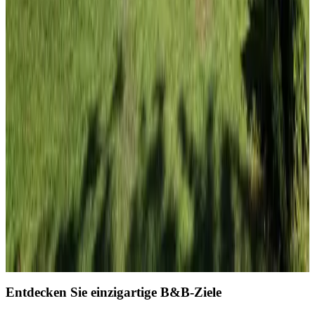
9.8
Unverbindliche Anfrage
(
124 km
von Azay-le-Brûlé
)
Nächste Seite laden
1
2
3
4
Entdecken Sie einzigartige B&B-Ziele