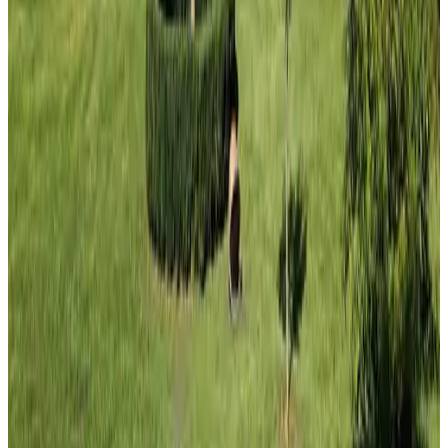
9.3
Unverbindliche Anfrage
(
113 km
von Azay-le-Brûlé
)
Un Presbytere en Touraine
Cléré-les-Pins