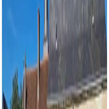
Unverbindliche Anfrage
(
43,8 km
von Azay-le-Brûlé
)
Clos Des Moulins
Poitiers
Unverbindliche Anfrage
(
50,4 km
von Azay-le-Brûlé
)
Logis de l'épinière
Les Nouillers
Unverbindliche Anfrage
(
60,5 km
von Azay-le-Brûlé
)
Le gîte des 2 Pat'
Pouzauges
Unverbindliche Anfrage
(
61,9 km
von Azay-le-Brûlé
)
Gite de la Frédière
Saint-Hilaire-de-Villefranche
Unverbindliche Anfrage
(
64,9 km
von Azay-le-Brûlé
)
Au Clos Des Dely
Mareuil
Unverbindliche Anfrage
(
70,3 km
von Azay-le-Brûlé
)
Les gites du Castel Silence
Port-d'Envaux