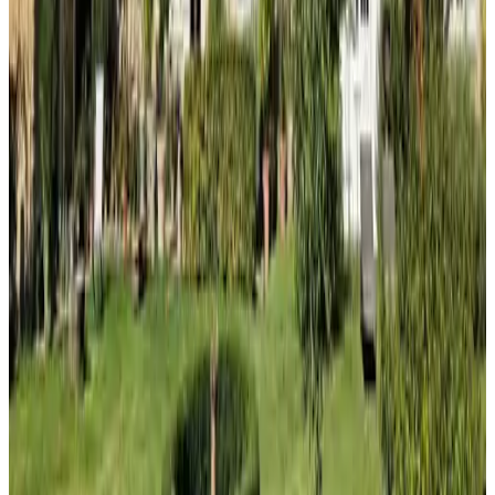
(
91,3 km
von Azay-le-Brûlé
)
La Douane de Sel d'Oléron
Boyard-Ville
Unverbindliche Anfrage
(
91,5 km
von Azay-le-Brûlé
)
Le Clos Des Lys
Saint-Georges-d'Oléron
Unverbindliche Anfrage
(
96,2 km
von Azay-le-Brûlé
)
Le Clos Des 3 Rois
Thouarcé
Unverbindliche Anfrage
(
98,3 km
von Azay-le-Brûlé
)
Au Jardin près de l'ocean Famille Brückner
Les Mathes
Unverbindliche Anfrage
(
104 km
von Azay-le-Brûlé
)
Les Ombrieres
Blanzac-Porcheresse
Unverbindliche Anfrage
(
108 km
von Azay-le-Brûlé
)
Le Lit et L'image
Nieul-le-Virouil