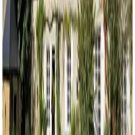
Unverbindliche Anfrage
(
73,5 km
von Azay-le-Brûlé
)
Au Fil du Temps
Mallièvre
Unverbindliche Anfrage
(
73,8 km
von Azay-le-Brûlé
)
Maison Thalie
La Rochelle
Unverbindliche Anfrage
(
75,8 km
von Azay-le-Brûlé
)
Suite en Terrasse. Cognac
Cognac
Unverbindliche Anfrage
(
79,7 km
von Azay-le-Brûlé
)
Gîte du figuier
Beaugeay
Unverbindliche Anfrage
(
83,3 km
von Azay-le-Brûlé
)
Le cocon vendéen
Saint-André-Goule-d'Oie
Unverbindliche Anfrage
(
90,7 km
von Azay-le-Brûlé
)
B and B le bonheur est dans le pré
Marennes
Unverbindliche Anfrage