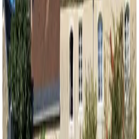
9.6
Unverbindliche Anfrage
(
71,6 km
von Azay-le-Brûlé
)
Voile de Belandre
La Rochelle
Unverbindliche Anfrage
(
73,2 km
von Azay-le-Brûlé
)
Gîte Guzzo
Châtelaillon-Plage