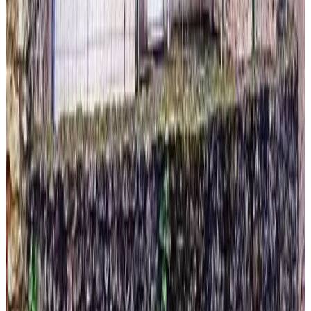
Préveranges
Unverbindliche Anfrage
(
90,7 km
von Menetou-Salon
)
Le Clos du Coteau
Pouillé
9.8
Unverbindliche Anfrage
(
92,3 km
von Menetou-Salon
)
Gîte Jm Campagne Et Bien-être