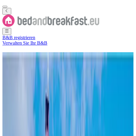
B&B registrieren
Verwalten Sie Ihr B&B
Ferienwohnung
Menetou-
Salon
96 B&Bs
in der Nähe von
Menetou-Salon
Stadt
(
Cher
,
Centre-Val
de Loire
,
Frankreich
)
Filter
Sortieren
Karte
Zimmertyp
Gästezimmer
Ferienhaus