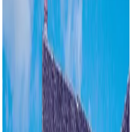
Ferienwohnung
Gästebewertungsergebnis
Allgemeine Ausstattungen
Kostenloses WLAN
Ladestation für Elektroautos
Garten
Haustiere gestattet
Parken (gratis)
Sauna
Mehr
Raum-Ausstattungen
Privates Badezimmer
Eigener Eingang