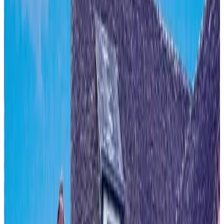
Klimaanlage
Badewanne
Private Terrasse
Eigene Küche
Mehr
Zugänglichkeit
Zugänglich für Rollstuhlfahrer
Gesamte Einheit im Erdgeschoss gelegen
Nur für Erwachsene (Adults only)
Unterkünfte in der Nähe Ihres Reiseziels
In der Nähe von Menetou-Salon
Les prés de la Reine