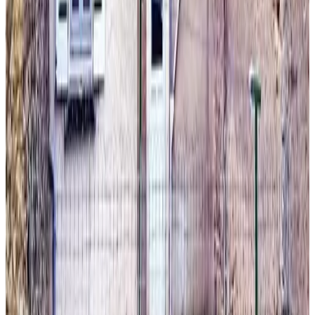
Cellettes
Unverbindliche Anfrage
(
89,4 km
von Menetou-Salon
)
La Maison d'Eugénie
Mer
9.3
Unverbindliche Anfrage
(
90,2 km
von Menetou-Salon
)
La Joyeuse - Chambres d'Hôtes