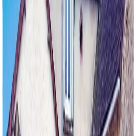
Narcy
Unverbindliche Anfrage
(
45,8 km
von Menetou-Salon
)
Ferme Boisquillon
Marcilly-en-Gault
Unverbindliche Anfrage
(
54,1 km
von Menetou-Salon
)
Au Hasard
Montrieux-en-Sologne
Unverbindliche Anfrage
(
67,7 km
von Menetou-Salon
)
Tous les jours Dimanche
Authiou
Unverbindliche Anfrage
(
71,1 km
von Menetou-Salon
)
La Brochardière
Jargeau
Unverbindliche Anfrage
(
75,5 km
von Menetou-Salon
)
Le Domaine de Darvoy
Darvoy
Unverbindliche Anfrage
(
75,9 km
von Menetou-Salon
)
Le Petit Ebat
Cheverny