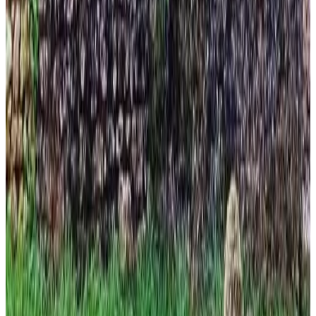
Orbigny
Unverbindliche Anfrage
(
93,7 km
von Menetou-Salon
)
Les grives du château de Blois
Blois
Unverbindliche Anfrage
(
94,7 km
von Menetou-Salon
)
Château de Ribourdin - Maison d'hôtes
Chevannes
Unverbindliche Anfrage
(
95,4 km
von Menetou-Salon
)
Les MétamorphOZes
Valaire
Unverbindliche Anfrage
(
95,5 km
von Menetou-Salon
)
Au Bonheur de Cisse
Chouzy-sur-Cisse
Unverbindliche Anfrage
(
99,5 km
von Menetou-Salon
)
Sur les bords de l'Indrois – Montrésor – Zoo Beauval
Chemillé-sur-Indrois
Unverbindliche Anfrage
(
100 km
von Menetou-Salon
)
Domaine de Préfontaines
Préfontaines