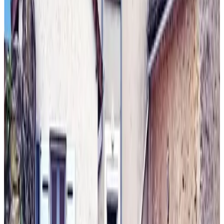
Unverbindliche Anfrage
(
80,7 km
von Menetou-Salon
)
Nid douillet-Loire à 100m
Saint-Léger-des-Vignes
9
Direkt buchen
(
85,2 km
von Menetou-Salon
)
La Salamandre
Orléans