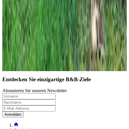
Unverbindliche Anfrage
(
100 km
von Menetou-Salon
)
Le Gîte du Hérisson
Le Menoux
Unverbindliche Anfrage
(
103 km
von Menetou-Salon
)
Nächste Seite laden
1
2
3
4
Entdecken Sie einzigartige B&B-Ziele
Abonnieren Sie unseren Newsletter
Anmelden