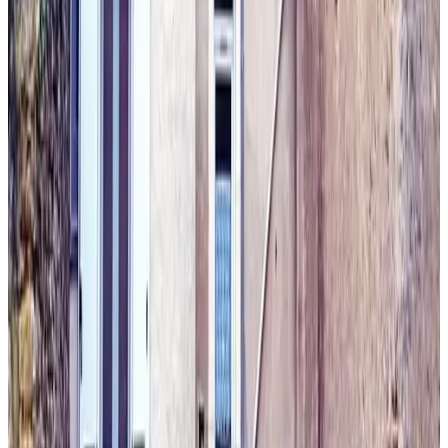
Unverbindliche Anfrage
(
86,2 km
von Menetou-Salon
)
Manoir Le Bout Du Pont
Huisseau-sur-Cosson
8.8
Unverbindliche Anfrage
(
87,7 km
von Menetou-Salon
)
La Chambre des Châteaux