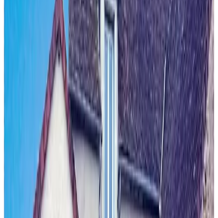
Saint-Doulchard
9.6
Unverbindliche Anfrage
(
17,2 km
von Menetou-Salon
)
Une Escale en Berry
Foëcy
Unverbindliche Anfrage
(
25,1 km
von Menetou-Salon
)
La VilléGiature